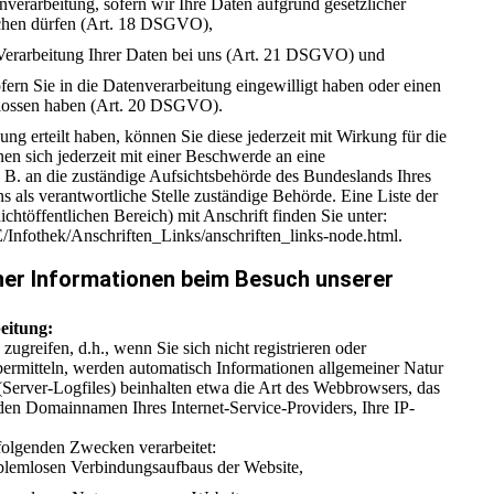
verarbeitung, sofern wir Ihre Daten aufgrund gesetzlicher
schen dürfen (Art. 18 DSGVO),
Verarbeitung Ihrer Daten bei uns (Art. 21 DSGVO) und
fern Sie in die Datenverarbeitung eingewilligt haben oder einen
hlossen haben (Art. 20 DSGVO).
ung erteilt haben, können Sie diese jederzeit mit Wirkung für die
en sich jederzeit mit einer Beschwerde an eine
 B. an die zuständige Aufsichtsbehörde des Bundeslands Ihres
s als verantwortliche Stelle zuständige Behörde. Eine Liste der
chtöffentlichen Bereich) mit Anschrift finden Sie unter:
/Infothek/Anschriften_Links/anschriften_links-node.html.
ner Informationen beim Besuch unserer
eitung:
ugreifen, d.h., wenn Sie sich nicht registrieren oder
bermitteln, werden automatisch Informationen allgemeiner Natur
 (Server-Logfiles) beinhalten etwa die Art des Webbrowsers, das
den Domainnamen Ihres Internet-Service-Providers, Ihre IP-
folgenden Zwecken verarbeitet:
oblemlosen Verbindungsaufbaus der Website,